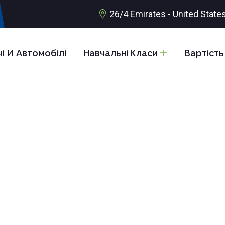
26/4 Emirates - United State
і И Автомобілі
Навчальні Класи
Вартість